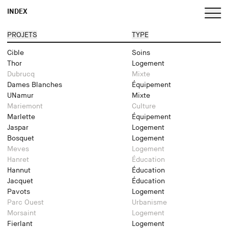
INDEX
PROJETS
TYPE
Cible
Soins
Thor
Logement
Dubrucq
Mixte
Dames Blanches
Équipement
UNamur
Mixte
Mariemont
Culture
Marlette
Équipement
Jaspar
Logement
Bosquet
Logement
Meves
Logement
Hanret
Éducation
Hannut
Éducation
Jacquet
Éducation
Pavots
Logement
Parc Ouest
Urbanisme
Morsaint
Logement
Fierlant
Logement