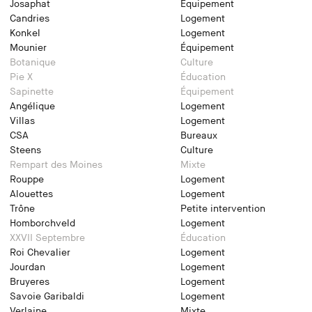
Josaphat
Équipement
Candries
Logement
Konkel
Logement
Mounier
Équipement
Botanique
Culture
Pie X
Éducation
Sapinette
Équipement
Angélique
Logement
Villas
Logement
CSA
Bureaux
Steens
Culture
Rempart des Moines
Mixte
Rouppe
Logement
Alouettes
Logement
Trône
Petite intervention
Homborchveld
Logement
XXVII Septembre
Éducation
Roi Chevalier
Logement
Jourdan
Logement
Bruyeres
Logement
Savoie Garibaldi
Logement
Verlaine
Mixte