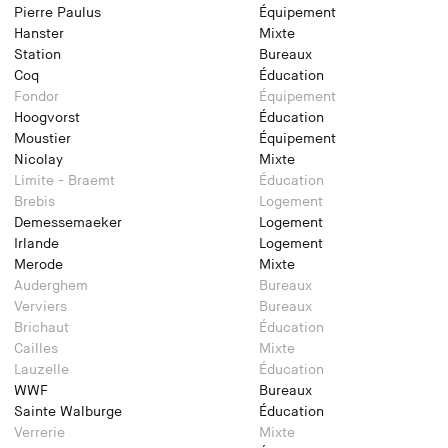
Pierre Paulus
Équipement
Hanster
Mixte
Station
Bureaux
Coq
Éducation
Fondor
Équipement
Hoogvorst
Éducation
Moustier
Équipement
Nicolay
Mixte
Limite - Braemt
Éducation
Brebis
Logement
Demessemaeker
Logement
Irlande
Logement
Merode
Mixte
Auderghem
Bureaux
Verviers
Bureaux
Brichaut
Éducation
Cailles
Mixte
Lauzelle
Éducation
WWF
Bureaux
Sainte Walburge
Éducation
Verrerie
Mixte