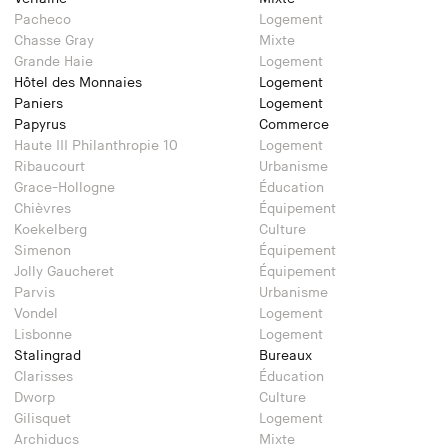
Pacheco
Logement
Chasse Gray
Mixte
Grande Haie
Logement
Hôtel des Monnaies
Logement
Paniers
Logement
Papyrus
Commerce
Haute III Philanthropie 10
Logement
Ribaucourt
Urbanisme
Grace-Hollogne
Éducation
Chièvres
Équipement
Koekelberg
Culture
Simenon
Équipement
Jolly Gaucheret
Équipement
Parvis
Urbanisme
Vondel
Logement
Lisbonne
Logement
Stalingrad
Bureaux
Clarisses
Éducation
Dworp
Culture
Gilisquet
Logement
Archiducs
Mixte